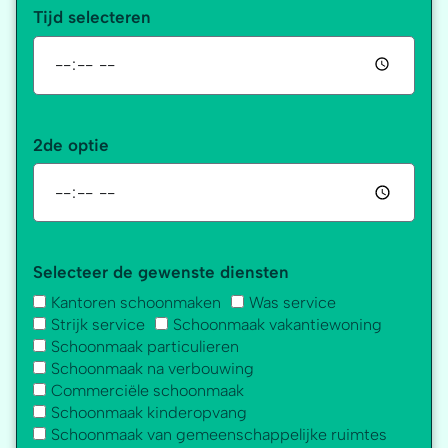
Tijd selecteren
2de optie
Selecteer de gewenste diensten
Kantoren schoonmaken
Was service
Strijk service
Schoonmaak vakantiewoning
Schoonmaak particulieren
Schoonmaak na verbouwing
Commerciële schoonmaak
Schoonmaak kinderopvang
Schoonmaak van gemeenschappelijke ruimtes