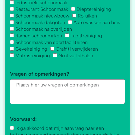
Industriële schoonmaak
Restaurant Schoonmaak
Dieptereiniging
Schoonmaak nieuwbouw
Rolluiken
Schoonmaak dakgoten
Auto wassen aan huis
Schoonmaak na overlijden
Ramen schoonmaken
Tapijtreiniging
Schoonmaak van sportfaciliteiten
Gevelreiniging
Graffiti verwijderen
Matrasreiniging
Grof vuil afhalen
Vragen of opmerkingen?
Voorwaard:
Ik ga akkoord dat mijn aanvraag naar een
betrouwbare partner wordt doorgestuurd als jullie