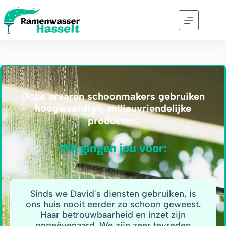
Onze ervaren schoonmakers gebruiken
hoogwaardige, milieuvriendelijke
producten.
Wij gingen jou voor:
Sinds we David's diensten gebruiken, is
ons huis nooit eerder zo schoon geweest.
Haar betrouwbaarheid en inzet zijn
ongeëvenaard. We zijn zeer tevreden