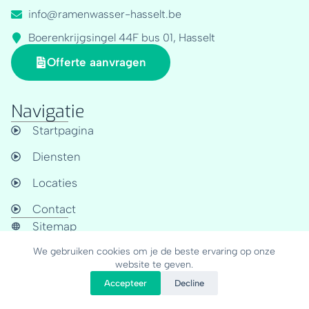
info@ramenwasser-hasselt.be
Boerenkrijgsingel 44F bus 01, Hasselt
Offerte aanvragen
Navigatie
Startpagina
Diensten
Locaties
Contact
Sitemap
We gebruiken cookies om je de beste ervaring op onze
Schoonmaak locaties
website te geven.
Professionele ramenwasser voor alle locaties tot en
Accepteer
Decline
met 30 km van Hasselt.