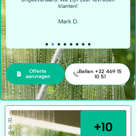
klanten!
Mark D.
Offerte
Bellen +32 469 15
aanvragen
10 51
R
+10
a
m