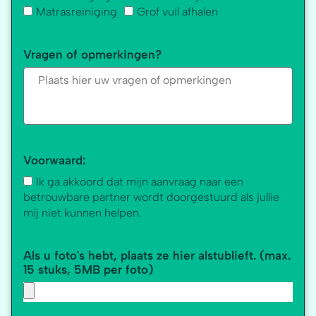
Matrasreiniging
Grof vuil afhalen
Vragen of opmerkingen?
Voorwaard:
Ik ga akkoord dat mijn aanvraag naar een
betrouwbare partner wordt doorgestuurd als jullie
mij niet kunnen helpen.
Als u foto's hebt, plaats ze hier alstublieft. (max.
15 stuks, 5MB per foto)