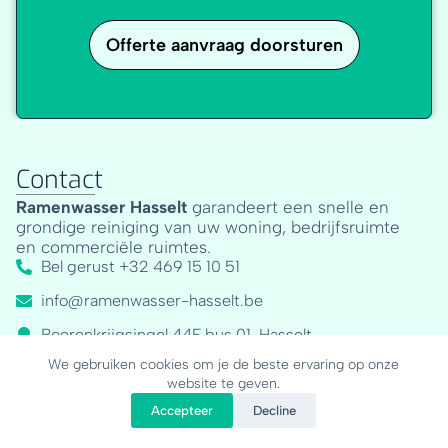
Offerte aanvraag doorsturen
Contact
Ramenwasser Hasselt
garandeert een snelle en
grondige reiniging van uw woning, bedrijfsruimte
en commerciële ruimtes.
Bel gerust +32 469 15 10 51
info@ramenwasser-hasselt.be
Boerenkrijgsingel 44F bus 01, Hasselt
We gebruiken cookies om je de beste ervaring op onze
Offerte aanvragen
website te geven.
Accepteer
Decline
Navigatie