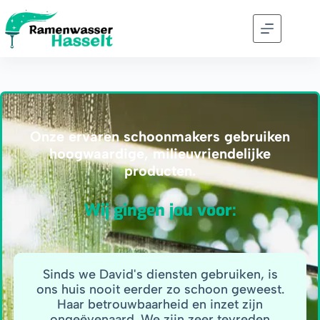
Onze ervaren schoonmakers gebruiken
hoogwaardige, milieuvriendelijke
producten.
Wij gingen jou voor:
Sinds we David's diensten gebruiken, is
ons huis nooit eerder zo schoon geweest.
Haar betrouwbaarheid en inzet zijn
ongeëvenaard. We zijn zeer tevreden