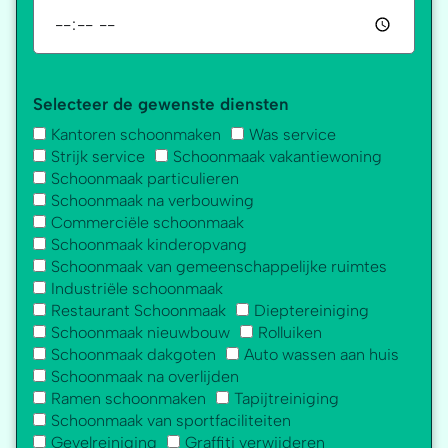
Selecteer de gewenste diensten
Kantoren schoonmaken
Was service
Strijk service
Schoonmaak vakantiewoning
Schoonmaak particulieren
Schoonmaak na verbouwing
Commerciële schoonmaak
Schoonmaak kinderopvang
Schoonmaak van gemeenschappelijke ruimtes
Industriële schoonmaak
Restaurant Schoonmaak
Dieptereiniging
Schoonmaak nieuwbouw
Rolluiken
Schoonmaak dakgoten
Auto wassen aan huis
Schoonmaak na overlijden
Ramen schoonmaken
Tapijtreiniging
Schoonmaak van sportfaciliteiten
Gevelreiniging
Graffiti verwijderen