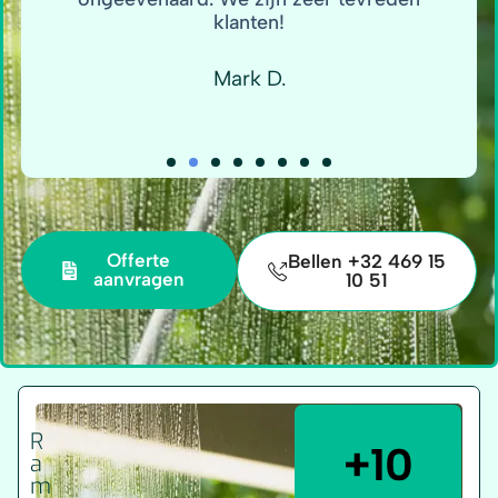
klanten!
Mark D.
Offerte
Bellen +32 469 15
aanvragen
10 51
R
+10
a
m