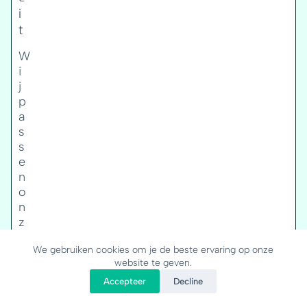
i
t
W
i
j
p
a
s
s
e
n
o
n
z
e
We gebruiken cookies om je de beste ervaring op onze
d
website te geven.
i
e
Accepteer
Decline
n