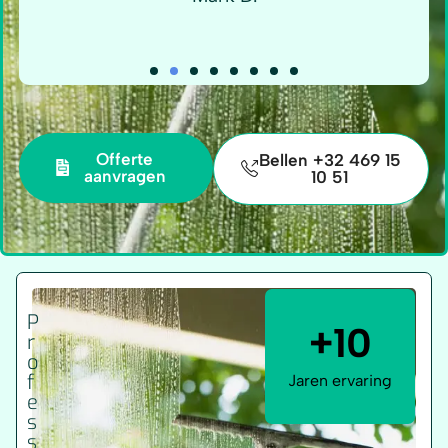
Offerte
Bellen +32 469 15
aanvragen
10 51
P
+10
r
o
f
Jaren ervaring
e
s
s