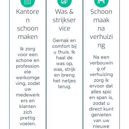
Kantore
Was &
Schoon
n
strijkser
maak
schoon
vice
na
maken
verhuizi
Gemak en
ng
comfort bij
Ik zorg
u thuis. Ik
voor een
Na een
haal de
schone en
verbouwin
was op,
profession
g of
was, strijk
ele
verhuizing
en breng
werkomge
zorg ik
het netjes
ving, zodat
ervoor dat
terug.
uw
alles spic
medewerk
en span is,
ers en
zodat u
klanten
direct kunt
zich
genieten
prettig
van uw
voelen.
nieuwe